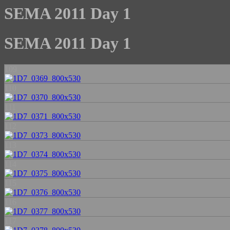
SEMA 2011 Day 1
SEMA 2011 Day 1
109
110
111
112
113
114
115
116
117